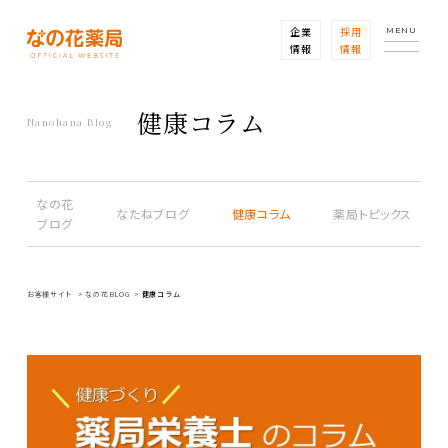
企業
採用
MENU
情報
情報
健康コラム
Nanohana Blog
なの花
なたねブログ
健康コラム
薬局トピックス
ブログ
お客様サイト
なの花BLOG
健康コラム