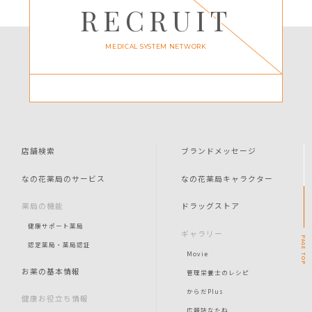
RECRUIT
MEDICAL SYSTEM NETWORK
店舗検索
ブランドメッセージ
なの花薬局のサービス
なの花薬局キャラクター
薬局の機能
ドラッグストア
健康サポート薬局
ギャラリー
PAGE
認定薬局・薬局認証
Movie
TOP
お薬の基本情報
管理栄養士のレシピ
からだPlus
健康お役立ち情報
広報誌なたね