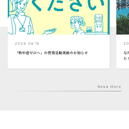
2026.06.15
20
「熱中症ゼロへ」の啓発活動実施のお知らせ
な
た
Read More