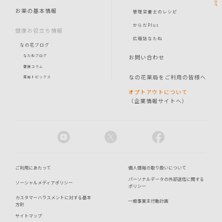
TOP
お薬の基本情報
管理栄養士のレシピ
からだPlus
健康お役立ち情報
広報誌なたね
なの花ブログ
お問い合わせ
なたねブログ
健康コラム
なの花薬局をご利用の皆様へ
薬局トピックス
オプトアウトについて
（企業情報サイトへ）
ご利用にあたって
個人情報の取り扱いについて
パーソナルデータの外部送信に関する
ソーシャルメディアポリシー
ポリシー
カスタマーハラスメントに対する基本
一般事業主行動計画
方針
サイトマップ