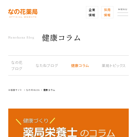
企業
採用
MENU
情報
情報
健康コラム
Nanohana Blog
なの花
なたねブログ
健康コラム
薬局トピックス
ブログ
お客様サイト
なの花BLOG
健康コラム