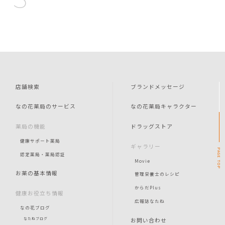
店舗検索
ブランドメッセージ
なの花薬局のサービス
なの花薬局キャラクター
薬局の機能
ドラッグストア
健康サポート薬局
ギャラリー
PAGE
認定薬局・薬局認証
Movie
TOP
お薬の基本情報
管理栄養士のレシピ
からだPlus
健康お役立ち情報
広報誌なたね
なの花ブログ
お問い合わせ
なたねブログ