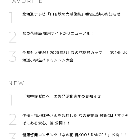
FAVORITE
北海道テレビ「HTB秋の大感謝祭」番組出演のお知らせ
なの花薬局 採用サイトがリニューアル！
今年も大盛況！2025年8月 なの花薬局カップ 第44回北
海道小学生バドミントン大会
NEW
「熱中症ゼロへ」の啓発活動実施のお知らせ
俳優・福地桃子さんを起用した なの花薬局 最新CM「すぐそ
ばにある安心」篇 公開！！
健康啓発コンテンツ「なの花 健KOO！DANCE！」公開！！