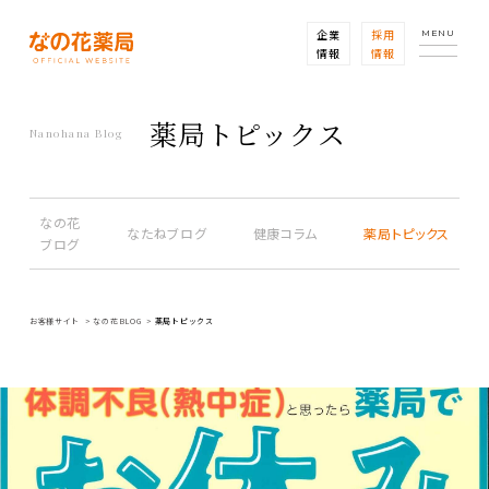
企業
採用
MENU
情報
情報
薬局トピックス
Nanohana Blog
なの花
なたねブログ
健康コラム
薬局トピックス
ブログ
お客様サイト
なの花BLOG
薬局トピックス