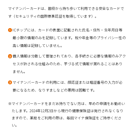
マイナンバーカードは、普段から持ち歩いて利用できる安全なカードで
す（セキュリティの国際標準認証を取得しています）。
ICチップには、カードの表面に記載された氏名・住所・生年月日等
1
最小限の情報のみを記録しています。税や年金等のプライバシー性の
高い情報は記録していません。
個人情報は分散して管理されており、各手続きに必要な情報のみアク
2
セスが許される仕組みのため、芋づる式で情報が漏れることはあり
ません。
マイナンバーカードの利用には、顔認証または暗証番号の入力が必
3
要になるため、なりすましなどの悪用は困難です。
マイナンバーカードをまだお持ちでない方は、早めの申請をお勧めい
たします。2024年12月2日から現行の健康保険証は発行されなくなり
ますので、薬局をご利用の際は、毎回マイナ保険証をご持参くださ
い。