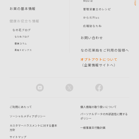
Movie
TOP
お薬の基本情報
管理栄養士のレシピ
からだPlus
健康お役立ち情報
広報誌なたね
なの花ブログ
お問い合わせ
なたねブログ
健康コラム
なの花薬局をご利用の皆様へ
薬局トピックス
オプトアウトについて
（企業情報サイトへ）
ご利用にあたって
個人情報の取り扱いについて
パーソナルデータの外部送信に関する
ソーシャルメディアポリシー
ポリシー
カスタマーハラスメントに対する基本
一般事業主行動計画
方針
サイトマップ