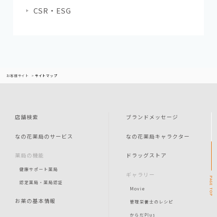
CSR・ESG
お客様サイト
サイトマップ
店舗検索
ブランドメッセージ
なの花薬局のサービス
なの花薬局キャラクター
薬局の機能
ドラッグストア
健康サポート薬局
ギャラリー
PAGE
認定薬局・薬局認証
Movie
TOP
お薬の基本情報
管理栄養士のレシピ
からだPlus