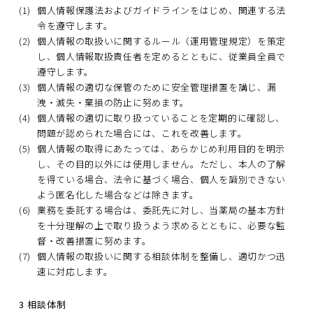
(1)
個人情報保護法およびガイドラインをはじめ、関連する法
令を遵守します。
(2)
個人情報の取扱いに関するルール（運用管理規定）を策定
し、個人情報取扱責任者を定めるとともに、従業員全員で
遵守します。
(3)
個人情報の適切な保管のために安全管理措置を講じ、漏
洩・滅失・棄損の防止に努めます。
(4)
個人情報の適切に取り扱っていることを定期的に確認し、
問題が認められた場合には、これを改善します。
(5)
個人情報の取得にあたっては、あらかじめ利用目的を明示
し、その目的以外には使用しません。ただし、本人の了解
を得ている場合、法令に基づく場合、個人を識別できない
よう匿名化した場合などは除きます。
(6)
業務を委託する場合は、委託先に対し、当薬局の基本方針
を十分理解の上で取り扱うよう求めるとともに、必要な監
督・改善措置に努めます。
(7)
個人情報の取扱いに関する相談体制を整備し、適切かつ迅
速に対応します。
3 相談体制