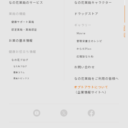
なの花薬局のサービス
なの花薬局キャラクター
薬局の機能
ドラッグストア
健康サポート薬局
ギャラリー
PAGE
認定薬局・薬局認証
Movie
TOP
お薬の基本情報
管理栄養士のレシピ
からだPlus
健康お役立ち情報
広報誌なたね
なの花ブログ
お問い合わせ
なたねブログ
健康コラム
なの花薬局をご利用の皆様へ
薬局トピックス
オプトアウトについて
（企業情報サイトへ）