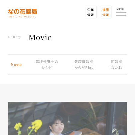
企業
採用
MENU
情報
情報
Movie
Gallery
管理栄養士の
健康情報誌
広報誌
Movie
レシピ
「からだPlus」
「なたね」