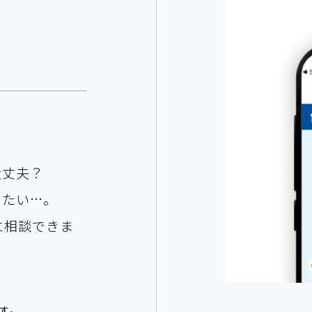
。
大丈夫？
きたい…。
に相談できま
す。