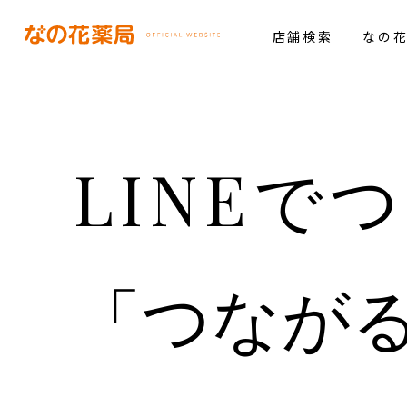
店舗検索
なの
LINEで
「つなが