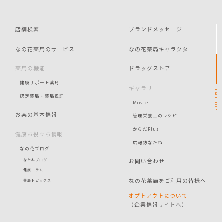
店舗検索
ブランドメッセージ
なの花薬局のサービス
なの花薬局キャラクター
薬局の機能
ドラッグストア
健康サポート薬局
ギャラリー
PAGE
認定薬局・薬局認証
Movie
TOP
お薬の基本情報
管理栄養士のレシピ
からだPlus
健康お役立ち情報
広報誌なたね
なの花ブログ
お問い合わせ
なたねブログ
健康コラム
なの花薬局をご利用の皆様へ
薬局トピックス
オプトアウトについて
（企業情報サイトへ）