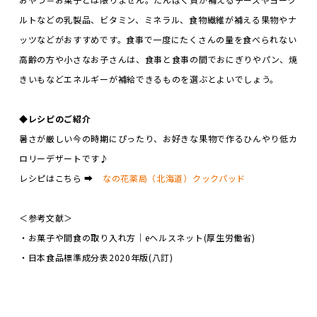
ルトなどの乳製品、ビタミン、ミネラル、食物繊維が補える果物やナ
ッツなどがおすすめです。食事で一度にたくさんの量を食べられない
高齢の方や小さなお子さんは、食事と食事の間でおにぎりやパン、焼
きいもなどエネルギーが補給できるものを選ぶとよいでしょう。
◆
レシピのご紹介
暑さが厳しい今の時期にぴったり、お好きな果物で作るひんやり低カ
ロリーデザートです♪
レシピはこちら ➡
なの花薬局（北海道）クックパッド
＜参考文献＞
・お菓子や間食の取り入れ方｜eヘルスネット(厚生労働省)
・日本食品標準成分表2020年版(八訂)