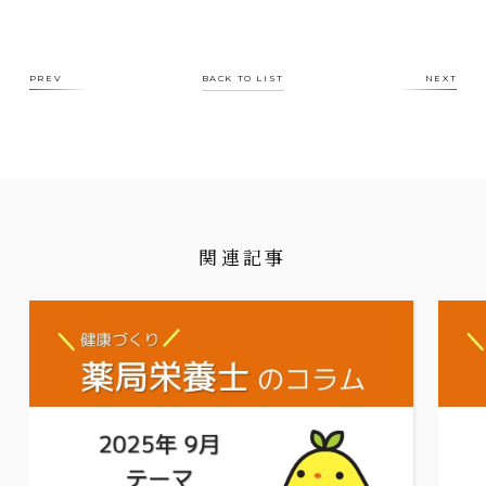
PREV
BACK TO LIST
NEXT
関連記事