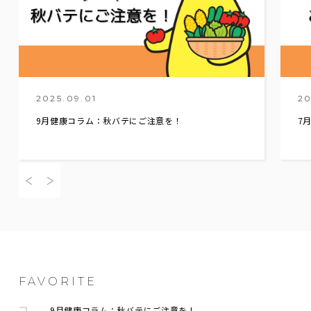
2025.09.01
20
9月健康コラム：秋バテにご注意を！
7
FAVORITE
9月健康コラム：秋バテにご注意を！