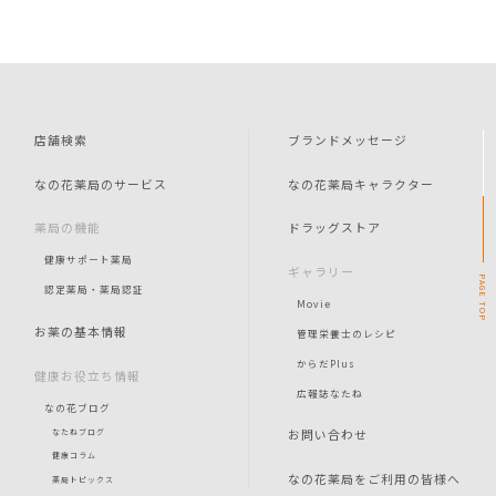
店舗検索
ブランドメッセージ
なの花薬局のサービス
なの花薬局キャラクター
薬局の機能
ドラッグストア
健康サポート薬局
ギャラリー
PAGE
認定薬局・薬局認証
Movie
TOP
お薬の基本情報
管理栄養士のレシピ
からだPlus
健康お役立ち情報
広報誌なたね
なの花ブログ
お問い合わせ
なたねブログ
健康コラム
なの花薬局をご利用の皆様へ
薬局トピックス