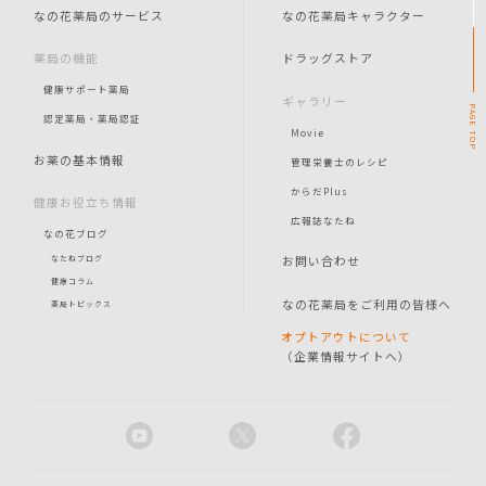
なの花薬局のサービス
なの花薬局キャラクター
薬局の機能
ドラッグストア
健康サポート薬局
ギャラリー
PAGE
認定薬局・薬局認証
Movie
TOP
お薬の基本情報
管理栄養士のレシピ
からだPlus
健康お役立ち情報
広報誌なたね
なの花ブログ
お問い合わせ
なたねブログ
健康コラム
なの花薬局をご利用の皆様へ
薬局トピックス
オプトアウトについて
（企業情報サイトへ）