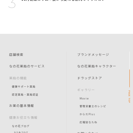
店舗検索
ブランドメッセージ
なの花薬局のサービス
なの花薬局キャラクター
薬局の機能
ドラッグストア
健康サポート薬局
ギャラリー
PAGE
認定薬局・薬局認証
Movie
TOP
お薬の基本情報
管理栄養士のレシピ
からだPlus
健康お役立ち情報
広報誌なたね
なの花ブログ
なたねブログ