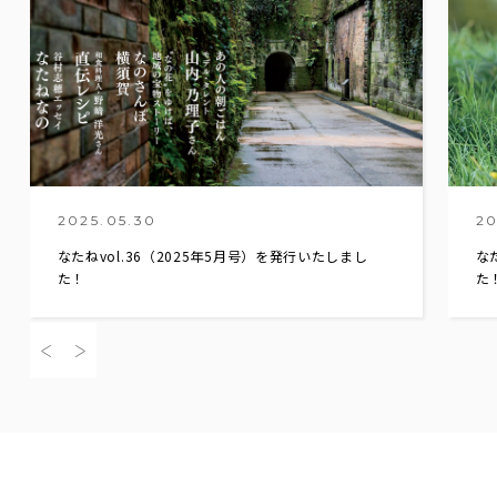
2025.05.30
20
なたねvol.36（2025年5月号）を発行いたしまし
な
た！
た