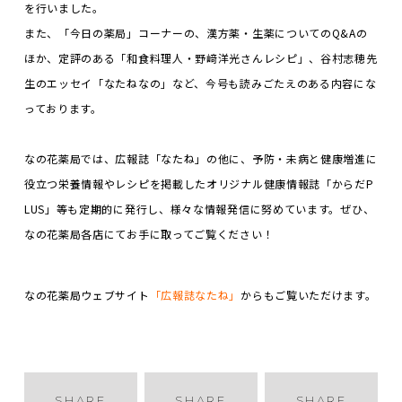
を行いました。
また、「今日の薬局」コーナーの、漢方薬・生薬についてのQ&Aの
ほか、定評のある「和食料理人・野﨑洋光さんレシピ」、谷村志穂先
生のエッセイ「なたねなの」など、今号も読みごたえのある内容にな
っております。
なの花薬局では、広報誌「なたね」の他に、予防・未病と健康増進に
役立つ栄養情報やレシピを掲載したオリジナル健康情報誌「からだP
LUS」等も定期的に発行し、様々な情報発信に努めています。ぜひ、
なの花薬局各店にてお手に取ってご覧ください！
なの花薬局ウェブサイト
「広報誌なたね」
からもご覧いただけます。
SHARE
SHARE
SHARE