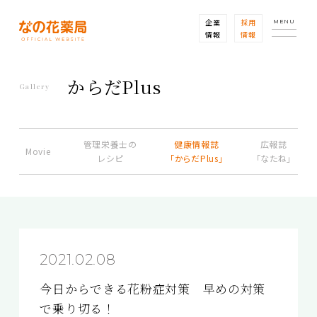
企業
採用
MENU
情報
情報
からだPlus
Gallery
管理栄養士の
健康情報誌
広報誌
Movie
レシピ
「からだPlus」
「なたね」
2021.02.08
今日からできる花粉症対策 早めの対策
で乗り切る！