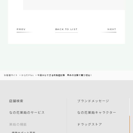
PREV
BACK TO LIST
NEXT
お客様サイト
からだPlus
今日からできる花粉症対策 早めの対策で乗り切る！
店舗検索
ブランドメッセージ
なの花薬局のサービス
なの花薬局キャラクター
薬局の機能
ドラッグストア
健康サポート薬局