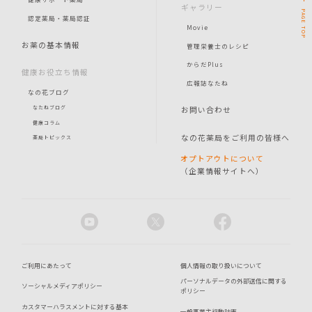
ギャラリー
PAGE
認定薬局・薬局認証
Movie
TOP
お薬の基本情報
管理栄養士のレシピ
からだPlus
健康お役立ち情報
広報誌なたね
なの花ブログ
お問い合わせ
なたねブログ
健康コラム
なの花薬局をご利用の皆様へ
薬局トピックス
オプトアウトについて
（企業情報サイトへ）
ご利用にあたって
個人情報の取り扱いについて
パーソナルデータの外部送信に関する
ソーシャルメディアポリシー
ポリシー
カスタマーハラスメントに対する基本
一般事業主行動計画