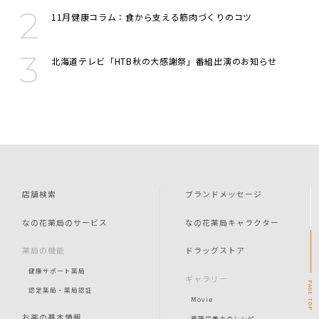
11月健康コラム：食から支える筋肉づくりのコツ
北海道テレビ「HTB秋の大感謝祭」番組出演のお知らせ
店舗検索
ブランドメッセージ
なの花薬局のサービス
なの花薬局キャラクター
薬局の機能
ドラッグストア
健康サポート薬局
ギャラリー
PAGE
認定薬局・薬局認証
Movie
TOP
お薬の基本情報
管理栄養士のレシピ