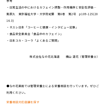
参考
・日常生活の中におけるカフェイン摂取―作用機序と安全性評価―
栗原久 東京福祉大学・大学院紀要 第6巻 第2号 p109-125(20
16.3)
・ネスレ日本「コーヒーと健康・インタビュー記事」
・食品安全委員会「食品中のカフェイン」
・日本コカ・コーラ「よくあるご質問」
株式会社なの花北海道 横山 遥花（管理栄養士）
●なの花薬局では管理栄養士による栄養相談を行っています。ぜひご
利用ください。
栄養相談対応店舗を探す