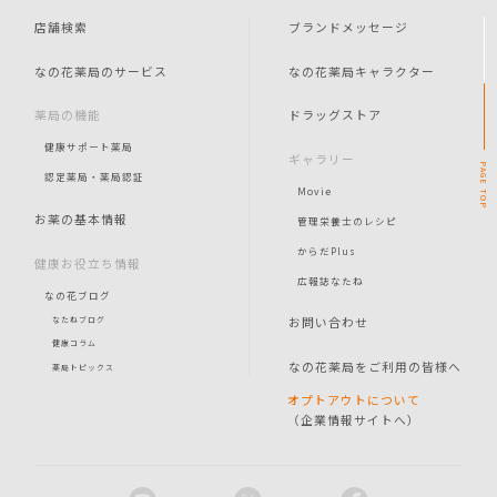
店舗検索
ブランドメッセージ
なの花薬局のサービス
なの花薬局キャラクター
薬局の機能
ドラッグストア
健康サポート薬局
ギャラリー
PAGE
認定薬局・薬局認証
Movie
TOP
お薬の基本情報
管理栄養士のレシピ
からだPlus
健康お役立ち情報
広報誌なたね
なの花ブログ
お問い合わせ
なたねブログ
健康コラム
なの花薬局をご利用の皆様へ
薬局トピックス
オプトアウトについて
（企業情報サイトへ）