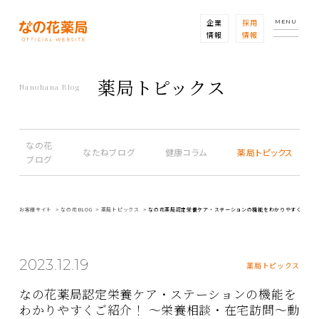
企業
採用
MENU
情報
情報
薬局トピックス
Nanohana Blog
なの花
なたねブログ
健康コラム
薬局トピックス
ブログ
お客様サイト
なの花BLOG
薬局トピックス
なの花薬局認定栄養ケア・ステーションの機能をわかりやすくご紹介
2023.12.19
薬局トピックス
なの花薬局認定栄養ケア・ステーションの機能を
わかりやすくご紹介！ ～栄養相談・在宅訪問～動