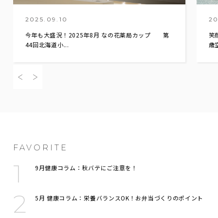
2025.09.10
20
今年も大盛況！2025年8月 なの花薬局カップ 第
笑
44回北海道小...
歳空
FAVORITE
9月健康コラム：秋バテにご注意を！
5月 健康コラム：栄養バランスOK！お弁当づくりのポイント