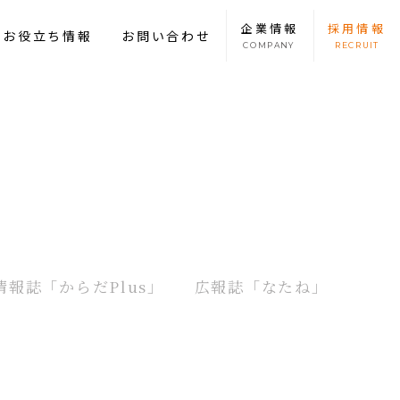
企業
情報
採用
情報
康お役立ち情報
お問い合わせ
COMPANY
RECRUIT
情報誌
「からだPlus」
広報誌
「なたね」