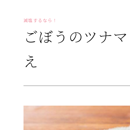
減塩するなら！
ごぼうのツナマ
え