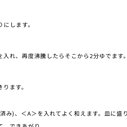
りにします。
を入れ、再度沸騰したらそこから2分ゆでます
きります。
り済み)、＜A＞を入れてよく和えます。皿に盛
て、できあがり。