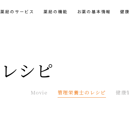
花薬局のサービス
薬局の機能
お薬の基本情報
健
の
レシピ
Movie
管理栄養士の
レシピ
健康