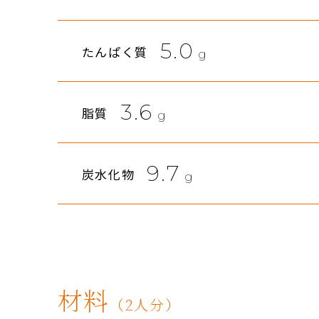
5.0
たんぱく質
g
3.6
脂質
g
9.7
炭水化物
g
材料
（2人分）