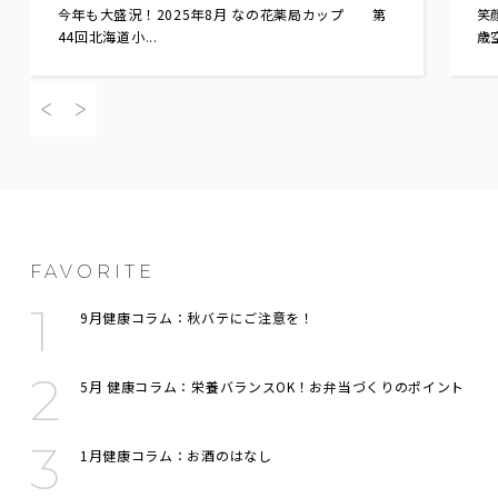
今年も大盛況！2025年8月 なの花薬局カップ 第
笑
44回北海道小...
歳空
FAVORITE
9月健康コラム：秋バテにご注意を！
5月 健康コラム：栄養バランスOK！お弁当づくりのポイント
1月健康コラム：お酒のはなし