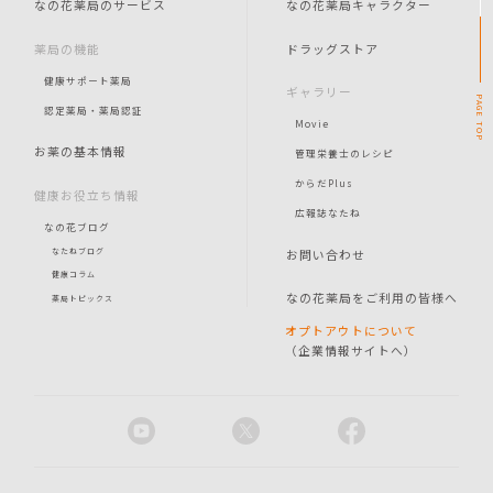
なの花薬局のサービス
なの花薬局キャラクター
薬局の機能
ドラッグストア
健康サポート薬局
ギャラリー
PAGE
認定薬局・薬局認証
Movie
TOP
お薬の基本情報
管理栄養士のレシピ
からだPlus
健康お役立ち情報
広報誌なたね
なの花ブログ
お問い合わせ
なたねブログ
健康コラム
なの花薬局をご利用の皆様へ
薬局トピックス
オプトアウトについて
（企業情報サイトへ）