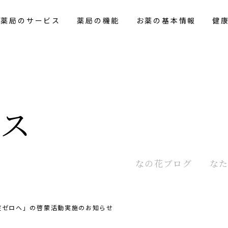
花薬局のサービス
薬局の機能
お薬の基本情報
健
クス
なの花
ブログ
な
症ゼロへ」の啓蒙活動実施のお知らせ