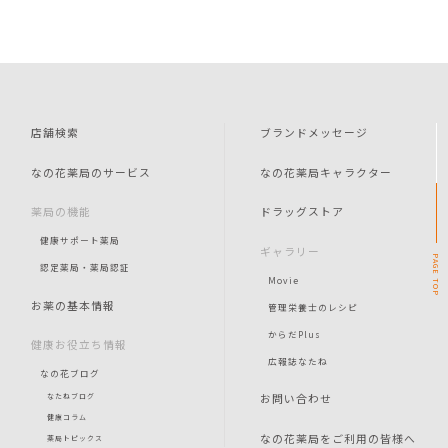
店舗検索
ブランドメッセージ
なの花薬局のサービス
なの花薬局キャラクター
薬局の機能
ドラッグストア
健康サポート薬局
ギャラリー
PAGE
認定薬局・薬局認証
Movie
TOP
お薬の基本情報
管理栄養士のレシピ
からだPlus
健康お役立ち情報
広報誌なたね
なの花ブログ
お問い合わせ
なたねブログ
健康コラム
なの花薬局をご利用の皆様へ
薬局トピックス