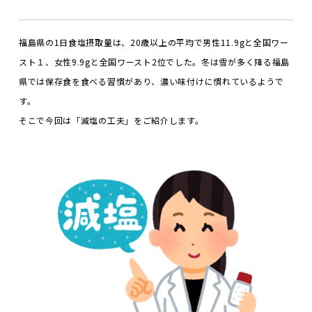
福島県の
1
日食塩摂取量は、
20
歳以上の平均で男性
11.9g
と全国ワー
スト１、女性
9.9g
と全国ワースト
2
位でした。
冬は雪が多く降る福島
県では保存食を食べる習慣があり、濃い味付けに慣れているようで
す。
そこで今回は「減塩の工夫」をご紹介します。