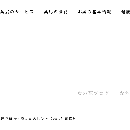
花薬局のサービス
薬局の機能
お薬の基本情報
健
なの花
ブログ
な
題を解決するためのヒント（vol.5 青森県）