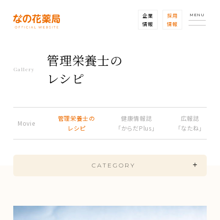
企業
採用
MENU
情報
情報
管理栄養士の
Gallery
レシピ
管理栄養士の
健康情報誌
広報誌
Movie
レシピ
「からだPlus」
「なたね」
CATEGORY