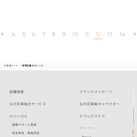
4
5
6
7
8
9
10
11
12
13
14
お客様サイト
管理栄養士のレシピ
店舗検索
ブランドメッセージ
なの花薬局のサービス
なの花薬局キャラクター
薬局の機能
ドラッグストア
健康サポート薬局
ギャラリー
PAGE
認定薬局・薬局認証
Movie