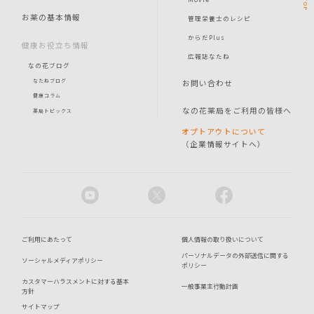
TOP
お薬の基本情報
管理栄養士のレシピ
からだPlus
健康お役立ち情報
広報誌なたね
なの花ブログ
お問い合わせ
なたねブログ
健康コラム
なの花薬局をご利用の皆様へ
薬局トピックス
オプトアウトについて
（企業情報サイトへ）
ご利用にあたって
個人情報の取り扱いについて
パーソナルデータの外部送信に関する
ソーシャルメディアポリシー
ポリシー
カスタマーハラスメントに対する基本
一般事業主行動計画
方針
サイトマップ