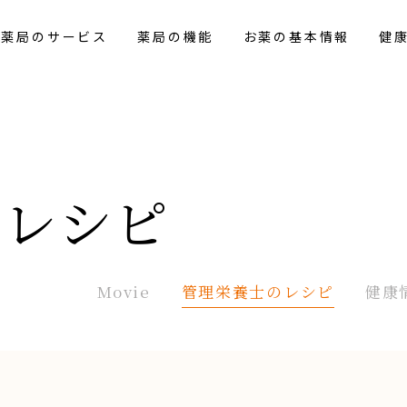
花薬局のサービス
薬局の機能
お薬の基本情報
健
の
レシピ
Movie
管理栄養士の
レシピ
健康