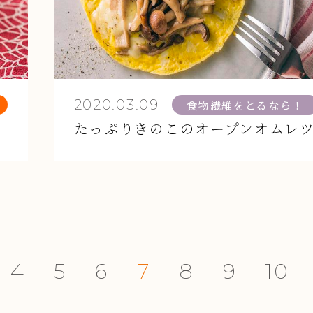
2020.03.09
食物繊維をとるなら！
たっぷりきのこのオープンオムレ
4
5
6
7
8
9
10