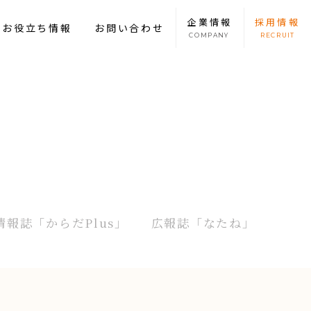
企業
情報
採用
情報
康お役立ち情報
お問い合わせ
COMPANY
RECRUIT
情報誌
「からだPlus」
広報誌
「なたね」