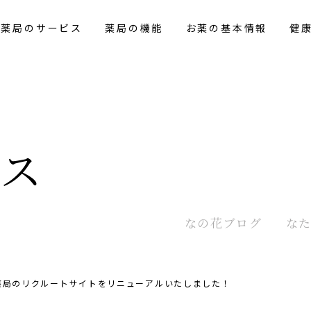
花薬局のサービス
薬局の機能
お薬の基本情報
健
クス
なの花
ブログ
な
薬局のリクルートサイトをリニューアルいたしました！