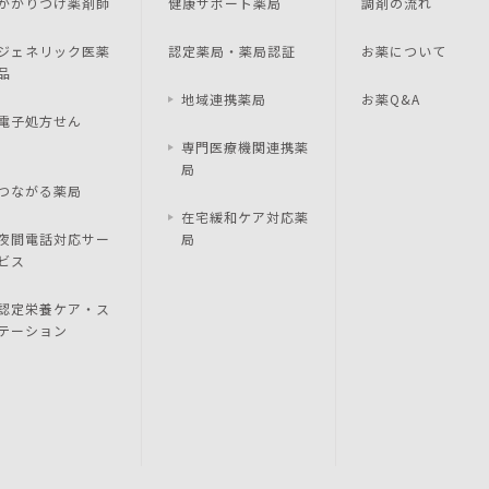
かかりつけ薬剤師
健康サポート薬局
調剤の流れ
ジェネリック医薬
認定薬局・薬局認証
お薬について
品
地域連携薬局
お薬Q&A
電子処方せん
専門医療機関連携薬
局
つながる薬局
在宅緩和ケア対応薬
夜間電話対応サー
局
ビス
認定栄養ケア・ス
テーション