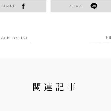
SHARE
SHARE
N
BACK TO LIST
関連記事