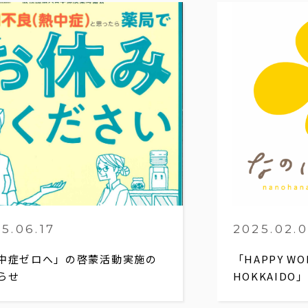
5.06.17
2025.02.
中症ゼロへ」の啓蒙活動実施の
「HAPPY WOM
らせ
HOKKAIDO」.