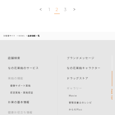
1
2
3
お客様サイト
NEWS
店舗情報一覧
店舗検索
ブランドメッセージ
なの花薬局のサービス
なの花薬局キャラクター
薬局の機能
ドラッグストア
健康サポート薬局
ギャラリー
PAGE
認定薬局・薬局認証
Movie
TOP
お薬の基本情報
管理栄養士のレシピ
からだPlus
健康お役立ち情報