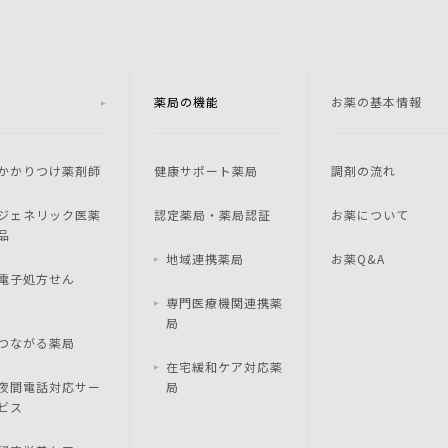
薬局の機能
お薬の基本情報
かかりつけ薬剤師
健康サポート薬局
調剤の流れ
ジェネリック医薬
認定薬局・薬局認証
お薬について
品
地域連携薬局
お薬Q&A
電子処方せん
専門医療機関連携薬
局
つながる薬局
在宅緩和ケア対応薬
夜間電話対応サー
局
ビス