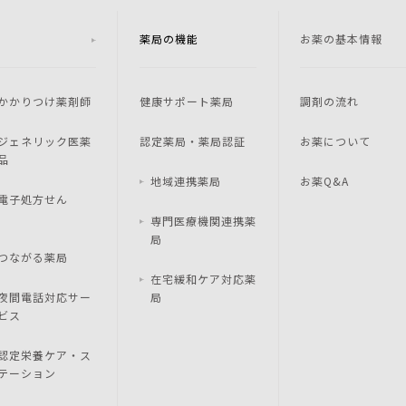
薬局の機能
お薬の基本情報
かかりつけ薬剤師
健康サポート薬局
調剤の流れ
ジェネリック医薬
認定薬局・薬局認証
お薬について
品
地域連携薬局
お薬Q&A
電子処方せん
専門医療機関連携薬
局
つながる薬局
在宅緩和ケア対応薬
夜間電話対応サー
局
ビス
認定栄養ケア・ス
テーション