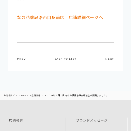
なの花薬局洛西口駅前店 店舗詳細ページへ
PREV
BACK TO LIST
NEXT
お客様サイト
NEWS
店舗情報
２０１６年４月１日 なの花薬局洛西口駅前店が開局しました。
店舗検索
ブランドメッセージ