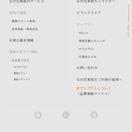
なの花薬局のサービス
なの花薬局キャラクター
薬局の機能
ドラッグストア
健康サポート薬局
ギャラリー
PAGE
認定薬局・薬局認証
Movie
TOP
お薬の基本情報
管理栄養士のレシピ
からだPlus
健康お役立ち情報
広報誌なたね
なの花ブログ
お問い合わせ
なたねブログ
健康コラム
なの花薬局をご利用の皆様へ
薬局トピックス
オプトアウトについて
（企業情報サイトへ）