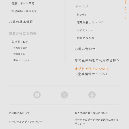
健康サポート薬局
ギャラリー
PAGE
認定薬局・薬局認証
Movie
TOP
お薬の基本情報
管理栄養士のレシピ
からだPlus
健康お役立ち情報
広報誌なたね
なの花ブログ
お問い合わせ
なたねブログ
健康コラム
なの花薬局をご利用の皆様へ
薬局トピックス
オプトアウトについて
（企業情報サイトへ）
ご利用にあたって
個人情報の取り扱いについて
パーソナルデータの外部送信に関する
ソーシャルメディアポリシー
ポリシー