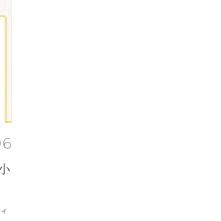
06
小
フィ