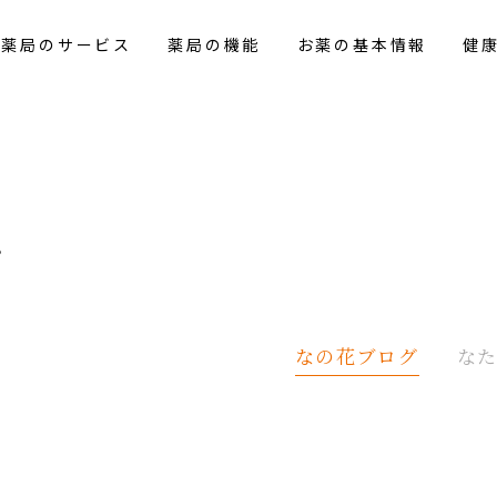
花薬局のサービス
薬局の機能
お薬の基本情報
健
グ
なの花
ブログ
な