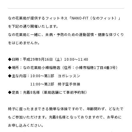
なの花薬局が提供するフィットネス「
NANO-FIT
（なのフィット）」
を下記の通り開催いたします。
なの花薬局と一緒に、未病・予防のための運動習慣・健康な体づくり
をはじめませんか。
◆日時：平成
29
年
9
月
16
日（土）
10:00
～
11:40
◆場所：なの花薬局小樽稲穂店（住所：小樽市稲穂
1
丁目
4
番
3
号）
◆主な内容：
10:00
～第
1
部 ヨガレッスン
11:00
～第
2
部 椅子空手体操
◆定員：先着
8
名様（薬局店舗にて事前予約制）
椅子に座ったままできる簡単な体操ですので、年齢問わず、どなたで
もご参加いただけます。
先着
8
名様となっておりますので、お早めに
お申し込みください。