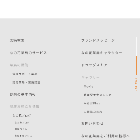
店舗検索
ブランドメッセージ
なの花薬局のサービス
なの花薬局キャラクター
薬局の機能
ドラッグストア
健康サポート薬局
ギャラリー
PAGE
認定薬局・薬局認証
Movie
TOP
お薬の基本情報
管理栄養士のレシピ
からだPlus
健康お役立ち情報
広報誌なたね
なの花ブログ
お問い合わせ
なたねブログ
健康コラム
なの花薬局をご利用の皆様へ
薬局トピックス