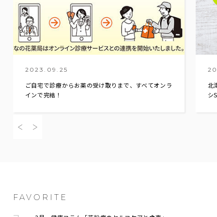
2023.09.25
20
ご自宅で診療からお薬の受け取りまで、すべてオンラ
北
インで完結！
シS
FAVORITE