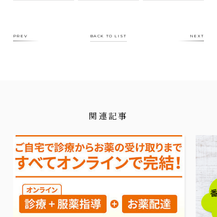
PREV
BACK TO LIST
NEXT
関連記事