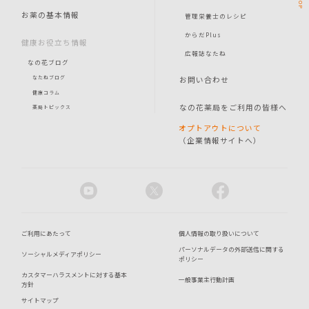
TOP
お薬の基本情報
管理栄養士のレシピ
からだPlus
健康お役立ち情報
広報誌なたね
なの花ブログ
お問い合わせ
なたねブログ
健康コラム
なの花薬局をご利用の皆様へ
薬局トピックス
オプトアウトについて
（企業情報サイトへ）
ご利用にあたって
個人情報の取り扱いについて
パーソナルデータの外部送信に関する
ソーシャルメディアポリシー
ポリシー
カスタマーハラスメントに対する基本
一般事業主行動計画
方針
サイトマップ