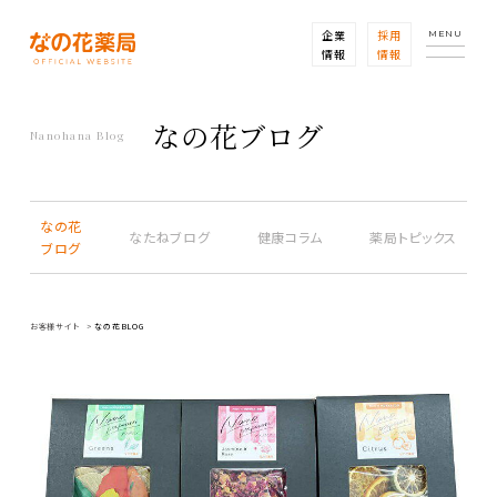
企業
採用
MENU
情報
情報
なの花ブログ
Nanohana Blog
なの花
なたねブログ
健康コラム
薬局トピックス
ブログ
お客様サイト
なの花BLOG