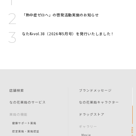
「熱中症ゼロへ」の啓発活動実施のお知らせ
なたねvol.38（2026年5月号）を発行いたしました！
店舗検索
ブランドメッセージ
なの花薬局のサービス
なの花薬局キャラクター
薬局の機能
ドラッグストア
健康サポート薬局
ギャラリー
PAGE
認定薬局・薬局認証
Movie