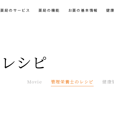
花薬局のサービス
薬局の機能
お薬の基本情報
健
の
レシピ
Movie
管理栄養士の
レシピ
健康