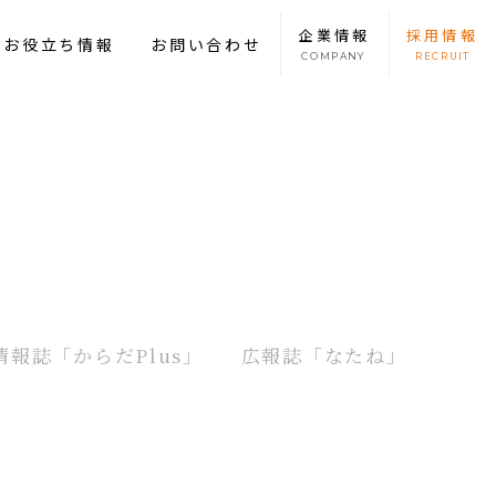
企業
情報
採用
情報
康お役立ち情報
お問い合わせ
COMPANY
RECRUIT
情報誌
「からだPlus」
広報誌
「なたね」