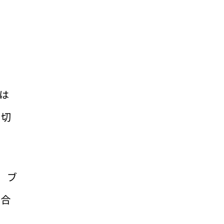
は
水切
、ブ
場合