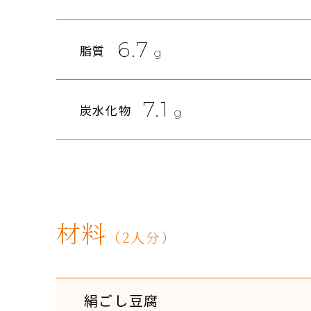
6.7
脂質
g
7.1
炭水化物
g
材料
（2人分）
絹ごし豆腐