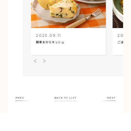
2023.09.11
2023
簡単おからキッシュ
ごぼうと
PREV
BACK TO LIST
NEXT