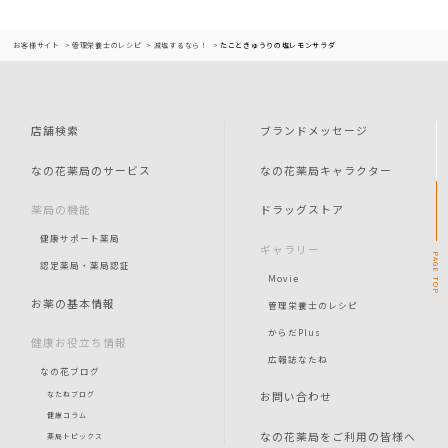
お客様サイト
管理栄養士のレシピ
減塩するなら！
たこときゅうりの塩レモンサラダ
店舗検索
ブランドメッセージ
なの花薬局のサービス
なの花薬局キャラクター
薬局の機能
ドラッグストア
健康サポート薬局
ギャラリー
PAGE
認定薬局・薬局認証
Movie
TOP
お薬の基本情報
管理栄養士のレシピ
からだPlus
健康お役立ち情報
広報誌なたね
なの花ブログ
お問い合わせ
なたねブログ
健康コラム
なの花薬局をご利用の皆様へ
薬局トピックス