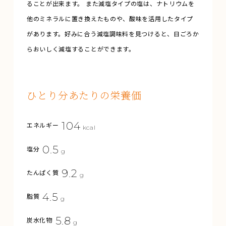
ることが出来ます。 また減塩タイプの塩は、ナトリウムを
他のミネラルに置き換えたものや、酸味を活用したタイプ
があります。好みに合う減塩調味料を見つけると、日ごろか
らおいしく減塩することができます。
ひとり分あたりの栄養価
104
エネルギー
kcal
0.5
塩分
g
9.2
たんぱく質
g
4.5
脂質
g
5.8
炭水化物
g