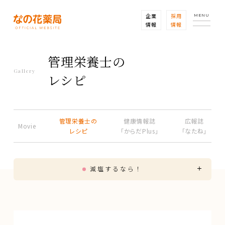
企業
採用
MENU
情報
情報
管理栄養士の
Gallery
レシピ
管理栄養士の
健康情報誌
広報誌
Movie
レシピ
「からだPlus」
「なたね」
減塩するなら！