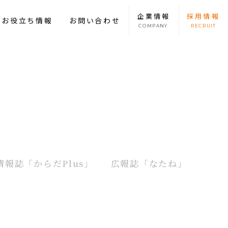
企業
情報
採用
情報
康お役立ち情報
お問い合わせ
COMPANY
RECRUIT
情報誌
「からだPlus」
広報誌
「なたね」