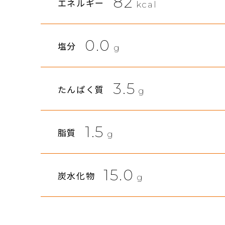
82
エネルギー
kcal
0.0
塩分
g
3.5
たんぱく質
g
1.5
脂質
g
15.0
炭水化物
g