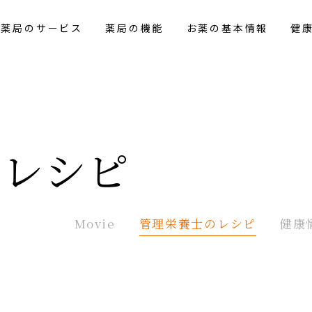
花薬局のサービス
薬局の機能
お薬の基本情報
健
の
レシピ
Movie
管理栄養士の
レシピ
健康