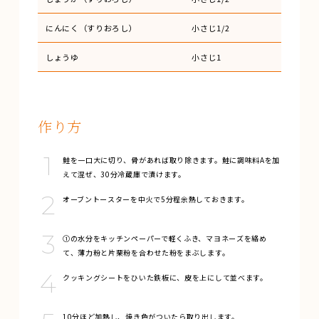
にんにく（すりおろし）
小さじ1/2
しょうゆ
小さじ1
作り方
鮭を一口大に切り、骨があれば取り除きます。鮭に調味料Aを加
えて混ぜ、30分冷蔵庫で漬けます。
オーブントースターを中火で5分程余熱しておきます。
①の水分をキッチンペーパーで軽くふき、マヨネーズを絡め
て、薄力粉と片栗粉を合わせた粉をまぶします。
クッキングシートをひいた鉄板に、皮を上にして並べます。
10分ほど加熱し、焼き色がついたら取り出します。