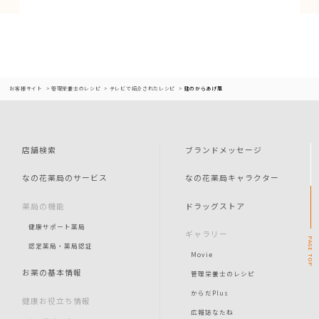
お客様サイト
管理栄養士のレシピ
テレビで紹介されたレシピ
鮭のからあげ風
店舗検索
ブランドメッセージ
なの花薬局のサービス
なの花薬局キャラクター
薬局の機能
ドラッグストア
健康サポート薬局
ギャラリー
PAGE
認定薬局・薬局認証
Movie
TOP
お薬の基本情報
管理栄養士のレシピ
からだPlus
健康お役立ち情報
広報誌なたね