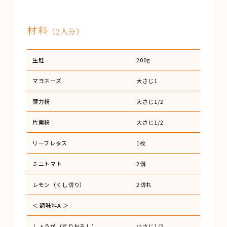
材料
（2人分）
生鮭
200g
マヨネーズ
大さじ1
薄力粉
大さじ1/2
片栗粉
大さじ1/2
リーフレタス
1枚
ミニトマト
2個
レモン（くし切り）
2切れ
＜ 調味料A ＞
しょうが（すりおろし）
小さじ1/2