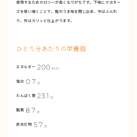
使用するためカロリーが高くなりがちです。下味にマヨネー
ズを使い焼くことで、鮭のうま味を閉じ込め、中はふんわ
り、外はカリッと仕上がります。
ひとり分あたりの栄養価
200
エネルギー
kcal
0.7
塩分
g
23.1
たんぱく質
g
8.7
脂質
g
5.7
炭水化物
g