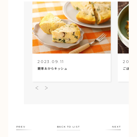
2023.09.11
2023
簡単おからキッシュ
ごぼうと
PREV
BACK TO LIST
NEXT