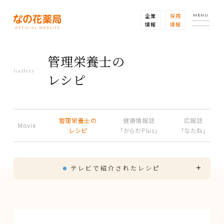
企業
採用
MENU
情報
情報
管理栄養士の
Gallery
レシピ
管理栄養士の
健康情報誌
広報誌
Movie
レシピ
「からだPlus」
「なたね」
テレビで紹介されたレシピ