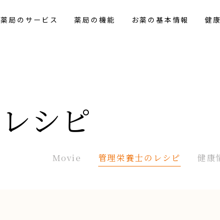
花薬局のサービス
薬局の機能
お薬の基本情報
健
の
レシピ
Movie
管理栄養士の
レシピ
健康