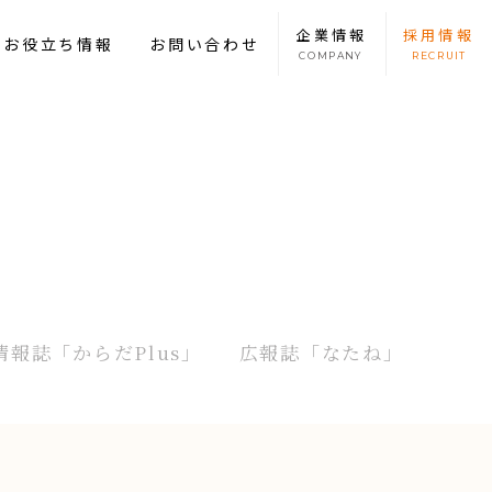
企業
情報
採用
情報
康お役立ち情報
お問い合わせ
COMPANY
RECRUIT
情報誌
「からだPlus」
広報誌
「なたね」