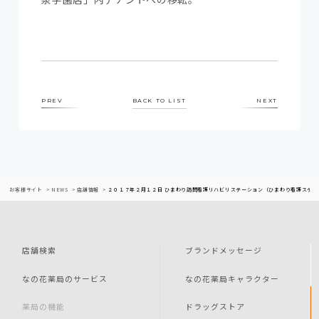
PREV
BACK TO LIST
NEXT
お客様サイト
NEWS
店舗情報
２０１７年２月１２日 ひまわり訪問看護リハビリステーション（ひまわり看護ステー
店舗検索
ブランドメッセージ
なの花薬局のサービス
なの花薬局キャラクター
薬局の機能
ドラッグストア