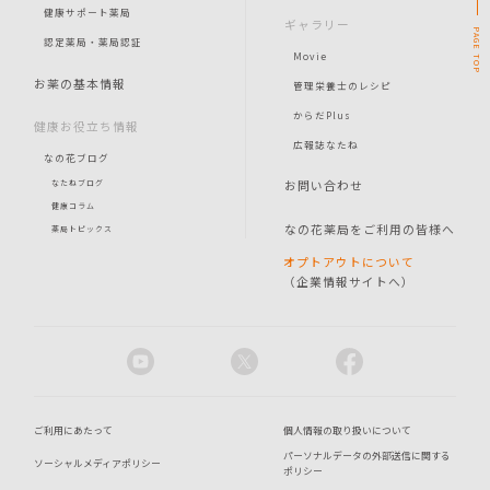
健康サポート薬局
ギャラリー
PAGE
認定薬局・薬局認証
Movie
TOP
お薬の基本情報
管理栄養士のレシピ
からだPlus
健康お役立ち情報
広報誌なたね
なの花ブログ
お問い合わせ
なたねブログ
健康コラム
なの花薬局をご利用の皆様へ
薬局トピックス
オプトアウトについて
（企業情報サイトへ）
ご利用にあたって
個人情報の取り扱いについて
パーソナルデータの外部送信に関する
ソーシャルメディアポリシー
ポリシー