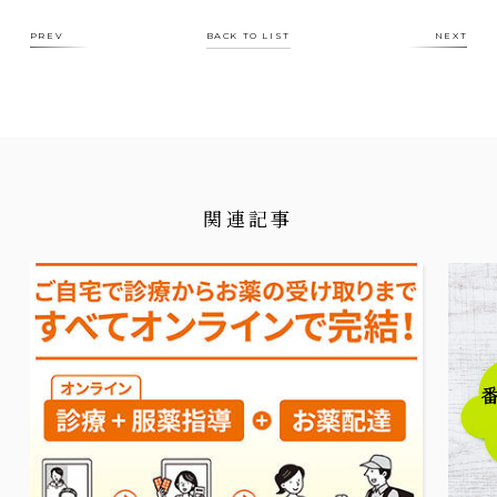
PREV
BACK TO LIST
NEXT
関連記事