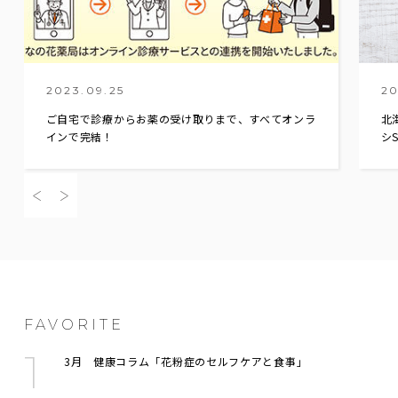
2023.09.25
20
ご自宅で診療からお薬の受け取りまで、すべてオンラ
北
インで完結！
シS
FAVORITE
3月 健康コラム「花粉症のセルフケアと食事」