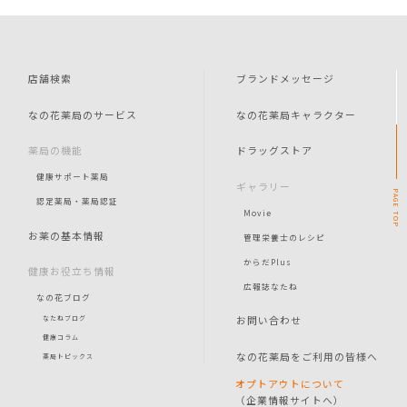
店舗検索
ブランドメッセージ
なの花薬局のサービス
なの花薬局キャラクター
薬局の機能
ドラッグストア
健康サポート薬局
ギャラリー
PAGE
認定薬局・薬局認証
Movie
TOP
お薬の基本情報
管理栄養士のレシピ
からだPlus
健康お役立ち情報
広報誌なたね
なの花ブログ
お問い合わせ
なたねブログ
健康コラム
なの花薬局をご利用の皆様へ
薬局トピックス
オプトアウトについて
（企業情報サイトへ）