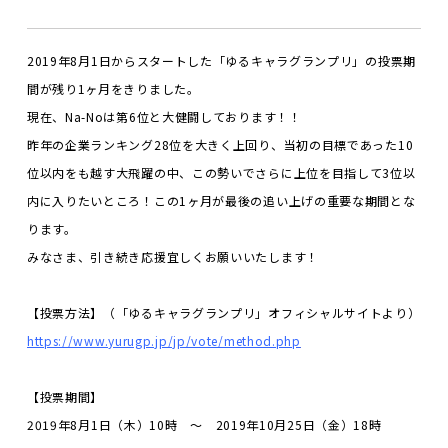
2019
年
8
月
1
日からスタートした「ゆるキャラグランプリ」の投票期
間が残り
1
ヶ月をきりました。
現在、
Na-No
は第
6
位と大健闘しております！！
昨年の企業ランキング
28
位を大きく上回り、当初の目標であった
10
位以内をも越す大飛躍の中、この勢いでさらに上位を目指して
3
位以
内に入りたいところ！この
1
ヶ月が最後の追い上げの重要な期間とな
ります。
みなさま、引き続き応援宜しくお願いいたします！
【投票方法】（「ゆるキャラグランプリ」オフィシャルサイトより）
https://www.yurugp.jp/jp/vote/method.php
【投票期間】
2019
年
8
月
1
日（木）
10
時 ～
2019
年
10
月
25
日（金）
18
時