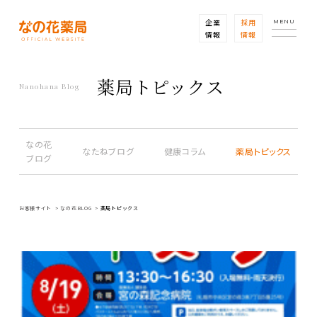
企業
採用
MENU
情報
情報
薬局トピックス
Nanohana Blog
なの花
なたねブログ
健康コラム
薬局トピックス
ブログ
お客様サイト
なの花BLOG
薬局トピックス