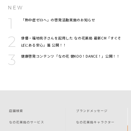
NEW
「熱中症ゼロへ」の啓発活動実施のお知らせ
俳優・福地桃子さんを起用した なの花薬局 最新CM「すぐそ
ばにある安心」篇 公開！！
健康啓発コンテンツ「なの花 健KOO！DANCE！」公開！！
店舗検索
ブランドメッセージ
なの花薬局のサービス
なの花薬局キャラクター