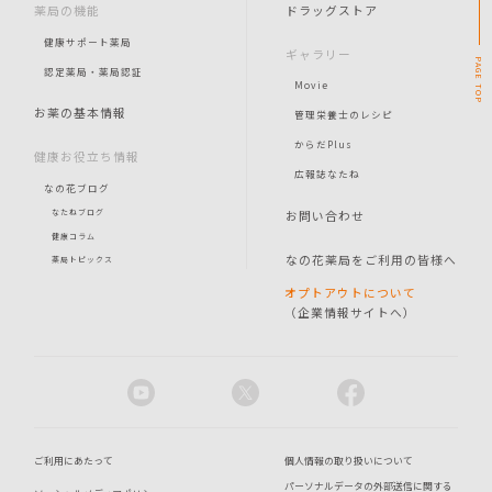
薬局の機能
ドラッグストア
健康サポート薬局
ギャラリー
PAGE
認定薬局・薬局認証
Movie
TOP
お薬の基本情報
管理栄養士のレシピ
からだPlus
健康お役立ち情報
広報誌なたね
なの花ブログ
お問い合わせ
なたねブログ
健康コラム
なの花薬局をご利用の皆様へ
薬局トピックス
オプトアウトについて
（企業情報サイトへ）
ご利用にあたって
個人情報の取り扱いについて
パーソナルデータの外部送信に関する