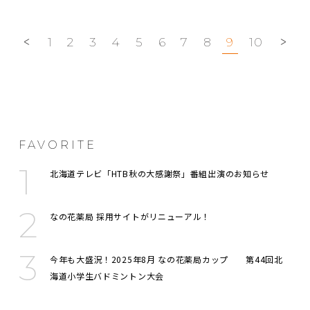
1
2
3
4
5
6
7
8
9
10
FAVORITE
北海道テレビ「HTB秋の大感謝祭」番組出演のお知らせ
なの花薬局 採用サイトがリニューアル！
今年も大盛況！2025年8月 なの花薬局カップ 第44回北
海道小学生バドミントン大会