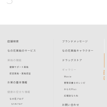
店舗検索
ブランドメッセージ
なの花薬局のサービス
なの花薬局キャラクター
薬局の機能
ドラッグストア
健康サポート薬局
ギャラリー
PAGE
認定薬局・薬局認証
Movie
TOP
お薬の基本情報
管理栄養士のレシピ
からだPlus
健康お役立ち情報
広報誌なたね
なの花ブログ
お問い合わせ
なたねブログ