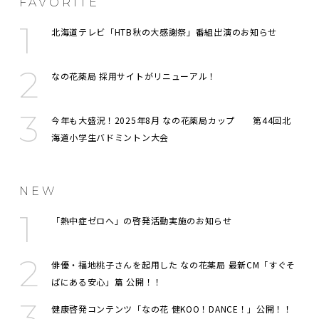
FAVORITE
北海道テレビ「HTB秋の大感謝祭」番組出演のお知らせ
なの花薬局 採用サイトがリニューアル！
今年も大盛況！2025年8月 なの花薬局カップ 第44回北
海道小学生バドミントン大会
NEW
「熱中症ゼロへ」の啓発活動実施のお知らせ
俳優・福地桃子さんを起用した なの花薬局 最新CM「すぐそ
ばにある安心」篇 公開！！
健康啓発コンテンツ「なの花 健KOO！DANCE！」公開！！