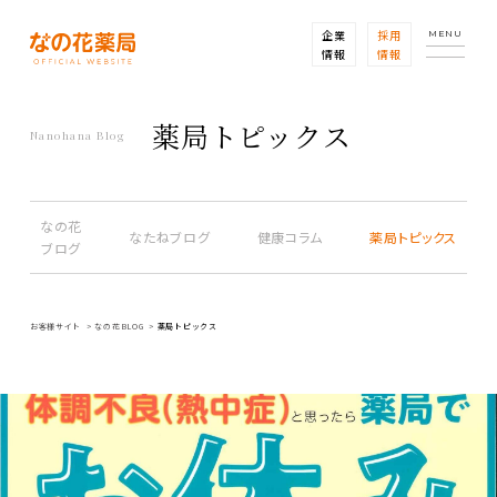
企業
採用
MENU
情報
情報
薬局トピックス
Nanohana Blog
なの花
なたねブログ
健康コラム
薬局トピックス
ブログ
お客様サイト
なの花BLOG
薬局トピックス