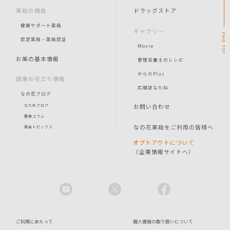
薬局の機能
ドラッグストア
健康サポート薬局
ギャラリー
PAGE
認定薬局・薬局認証
Movie
TOP
お薬の基本情報
管理栄養士のレシピ
からだPlus
健康お役立ち情報
広報誌なたね
なの花ブログ
お問い合わせ
なたねブログ
健康コラム
なの花薬局をご利用の皆様へ
薬局トピックス
オプトアウトについて
（企業情報サイトへ）
ご利用にあたって
個人情報の取り扱いについて