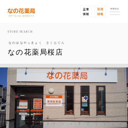
企業
採用
MENU
情報
情報
STORE SEARCH
なのはなやっきょく さくらてん
なの花薬局桜店