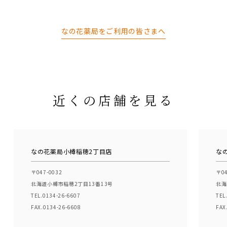
なの花薬局をご利用の皆さまへ
近くの店舗を見る
なの花薬局小樽稲穂2丁目店
な
〒047-0032
〒04
北海道小樽市稲穂2丁目13番13号
北海
TEL.0134-26-6607
TEL
FAX.0134-26-6608
FAX