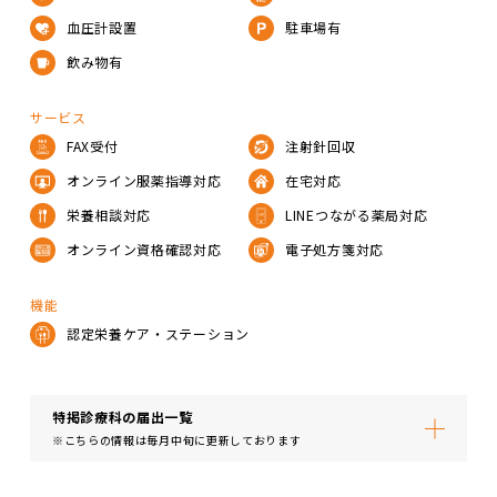
血圧計設置
駐車場有
飲み物有
サービス
FAX受付
注射針回収
オンライン服薬指導対応
在宅対応
栄養相談対応
LINEつながる薬局対応
オンライン資格確認対応
電子処方箋対応
機能
認定栄養ケア・ステーション
特掲診療科の届出⼀覧
※こちらの情報は毎月中旬に更新しております