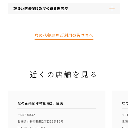
取扱い医療保険及び公費負担医療
なの花薬局をご利用の皆さまへ
近くの店舗を見る
なの花薬局小樽稲穂2丁目店
な
〒047-0032
〒04
北海道小樽市稲穂2丁目13番13号
北海
TEL.0134-26-6607
TEL