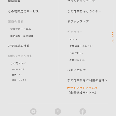
店舗検索
ブランドメッセージ
なの花薬局のサービス
なの花薬局キャラクター
薬局の機能
ドラッグストア
健康サポート薬局
ギャラリー
PAGE
認定薬局・薬局認証
Movie
TOP
お薬の基本情報
管理栄養士のレシピ
からだPlus
健康お役立ち情報
広報誌なたね
なの花ブログ
お問い合わせ
なたねブログ
健康コラム
なの花薬局をご利用の皆様へ
薬局トピックス
オプトアウトについて
（企業情報サイトへ）