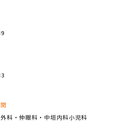
89
83
機関
形外科・仲眼科・中垣内科小児科