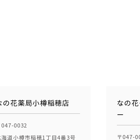
なの花薬局小樽稲穂店
なの花
ー
047-0032
〒047-0
北海道小樽市稲穂1丁目4番3号