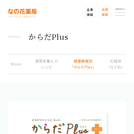
企業
採用
MENU
情報
情報
からだPlus
Gallery
管理栄養士の
健康情報誌
広報誌
Movie
レシピ
「からだPlus」
「なたね」