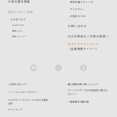
お薬の基本情報
管理栄養士のレシピ
からだPlus
健康お役立ち情報
広報誌なたね
なの花ブログ
お問い合わせ
なたねブログ
健康コラム
なの花薬局をご利用の皆様へ
薬局トピックス
オプトアウトについて
（企業情報サイトへ）
ご利用にあたって
個人情報の取り扱いについて
パーソナルデータの外部送信に関する
ソーシャルメディアポリシー
ポリシー
カスタマーハラスメントに対する基本
一般事業主行動計画
方針
サイトマップ