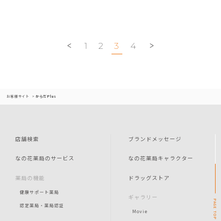
1
2
3
4
お客様サイト
からだPlus
店舗検索
ブランドメッセージ
なの花薬局のサービス
なの花薬局キャラクター
薬局の機能
ドラッグストア
健康サポート薬局
ギャラリー
PAGE
認定薬局・薬局認証
Movie
TOP