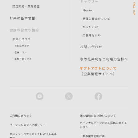
ギャラリー
PAGE
認定薬局・薬局認証
Movie
TOP
お薬の基本情報
管理栄養士のレシピ
からだPlus
健康お役立ち情報
広報誌なたね
なの花ブログ
お問い合わせ
なたねブログ
健康コラム
なの花薬局をご利用の皆様へ
薬局トピックス
オプトアウトについて
（企業情報サイトへ）
ご利用にあたって
個人情報の取り扱いについて
パーソナルデータの外部送信に関する
ソーシャルメディアポリシー
ポリシー
カスタマーハラスメントに対する基本
一般事業主行動計画