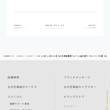
PREV
BACK TO LIST
NEXT
お客様サイト
NEWS
EVENT
２０２１年１１月２０日 なの花薬局健康フェア in 道の駅サーモンパーク千歳（北海
店舗検索
ブランドメッセージ
なの花薬局のサービス
なの花薬局キャラクター
薬局の機能
ドラッグストア
健康サポート薬局
ギャラリー
PAGE