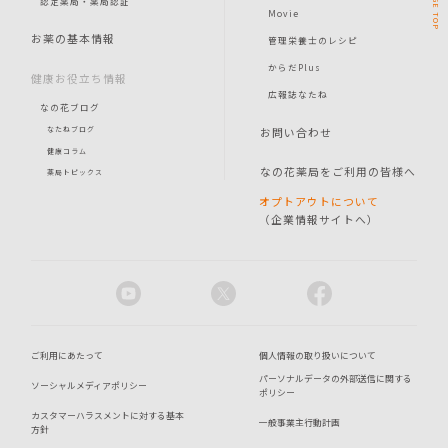
認定薬局・薬局認証
Movie
TOP
お薬の基本情報
管理栄養士のレシピ
からだPlus
健康お役立ち情報
広報誌なたね
なの花ブログ
お問い合わせ
なたねブログ
健康コラム
なの花薬局をご利用の皆様へ
薬局トピックス
オプトアウトについて
（企業情報サイトへ）
ご利用にあたって
個人情報の取り扱いについて
パーソナルデータの外部送信に関する
ソーシャルメディアポリシー
ポリシー
カスタマーハラスメントに対する基本
一般事業主行動計画
方針