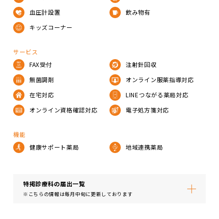
血圧計設置
飲み物有
キッズコーナー
サービス
FAX受付
注射針回収
無菌調剤
オンライン服薬指導対応
在宅対応
LINEつながる薬局対応
オンライン資格確認対応
電子処方箋対応
機能
健康サポート薬局
地域連携薬局
特掲診療科の届出⼀覧
※こちらの情報は毎月中旬に更新しております