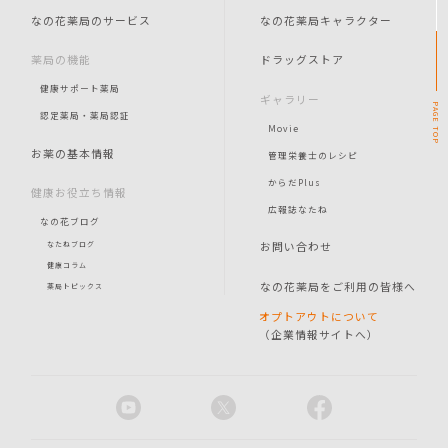
なの花薬局のサービス
なの花薬局キャラクター
薬局の機能
ドラッグストア
健康サポート薬局
ギャラリー
PAGE
認定薬局・薬局認証
Movie
TOP
お薬の基本情報
管理栄養士のレシピ
からだPlus
健康お役立ち情報
広報誌なたね
なの花ブログ
お問い合わせ
なたねブログ
健康コラム
なの花薬局をご利用の皆様へ
薬局トピックス
オプトアウトについて
（企業情報サイトへ）