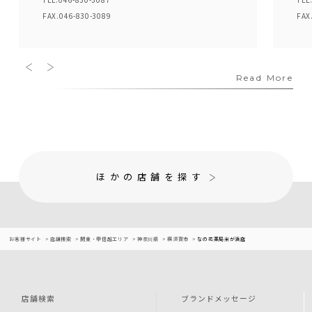
FAX.046-830-3089
FAX
Read More
ほかの店舗を探す
お客様サイト
店舗検索
関東・甲信越エリア
神奈川県
横須賀市
なの花薬局米が浜店
店舗検索
ブランドメッセージ