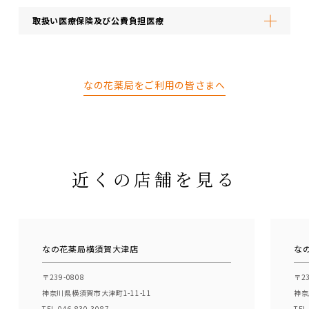
取扱い医療保険及び公費負担医療
なの花薬局をご利用の皆さまへ
近くの店舗を見る
なの花薬局横須賀大津店
な
〒239-0808
〒23
神奈川県横須賀市大津町1-11-11
神奈
TEL.046-830-3087
TEL