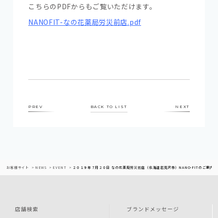
こちらのPDFからもご覧いただけます。
NANOFIT-なの花薬局労災前店.pdf
PREV
BACK TO LIST
NEXT
お客様サイト
NEWS
EVENT
２０１９年７月２０日 なの花薬局労災前店（北海道岩見沢市）NANO-FITのご案内
店舗検索
ブランドメッセージ