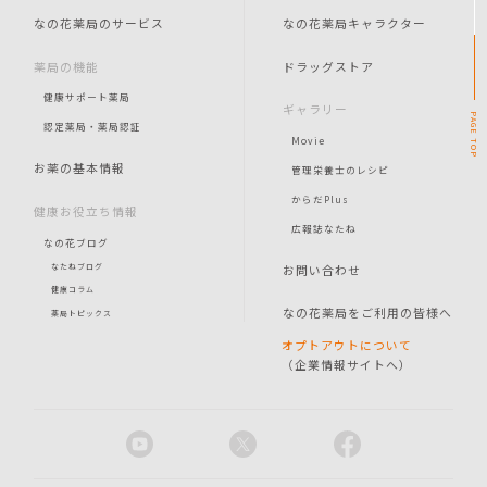
なの花薬局のサービス
なの花薬局キャラクター
薬局の機能
ドラッグストア
健康サポート薬局
ギャラリー
PAGE
認定薬局・薬局認証
Movie
TOP
お薬の基本情報
管理栄養士のレシピ
からだPlus
健康お役立ち情報
広報誌なたね
なの花ブログ
お問い合わせ
なたねブログ
健康コラム
なの花薬局をご利用の皆様へ
薬局トピックス
オプトアウトについて
（企業情報サイトへ）