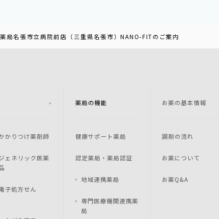
薬局名張市立病院前店（三重県名張市）NANO-FITのご案内
薬局の機能
お薬の基本情報
かかりつけ薬剤師
健康サポート薬局
調剤の流れ
ジェネリック医薬
認定薬局・薬局認証
お薬について
品
地域連携薬局
お薬Q&A
電子処方せん
専門医療機関連携薬
局