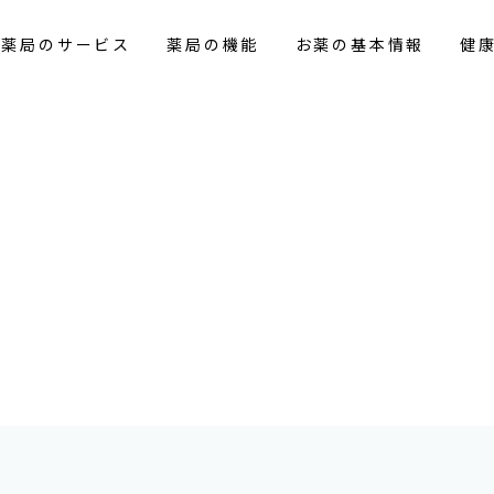
花薬局のサービス
薬局の機能
お薬の基本情報
健
報