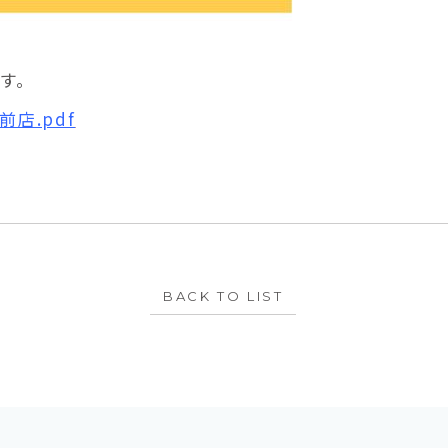
す。
前店.pdf
BACK TO LIST